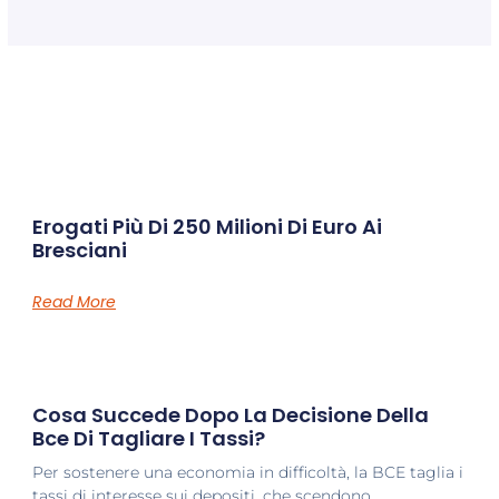
Erogati Più Di 250 Milioni Di Euro Ai
Pagina
Pagina
Bresciani
Read More
Cosa Succede Dopo La Decisione Della
Bce Di Tagliare I Tassi?
Per sostenere una economia in difficoltà, la BCE taglia i
tassi di interesse sui depositi, che scendono