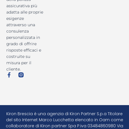
assicurativa più
adatta alle proprie
esigenze
attraverso una
consulenza
personalizzata in
grado di offrire
risposte efficaci e
costruite su
misura per il
cliente.
F
a
c
e
b
o
o
k
Kiron Brescia è una agenzia di Kiron Partner S.p.a Titolare
-
del sito Internet Marco Lucchetta elencato in Oam come
f
collaboratore di Kiron partner Spa P.iva 03484860980 Via