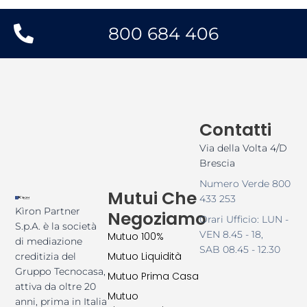
800 684 406
Contatti
Via della Volta 4/D
Brescia
Numero Verde 800
Mutui Che
433 253
Kìron Partner
Negoziamo
Orari Ufficio: LUN -
S.p.A. è la società
VEN 8.45 - 18,
Mutuo 100%
di mediazione
SAB 08.45 - 12.30
Mutuo Liquidità
creditizia del
Gruppo Tecnocasa,
Mutuo Prima Casa
attiva da oltre 20
Mutuo
anni, prima in Italia