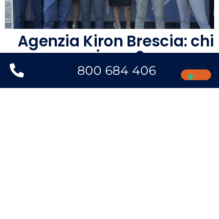
Agenzia Kiron Brescia: chi
siamo?
800 684 406
Siamo l’
Agenzia di Brescia della Kìron Partner
S.p.A
. prima società in Italia per la mediazione del
credito (per numero di clienti e milioni di € fatti
erogare). Siamo nati dal noto gruppo Tecnocasa,
attivo da oltre 20 anni. Siamo una realtà trasparente,
iscritta nell’Elenco dei Mediatori Creditizi tenuto
dall’Organismo degli Agenti e Mediatori.
SCOPRI FINO A CHE CIFRA SEI
FINANZIABILE