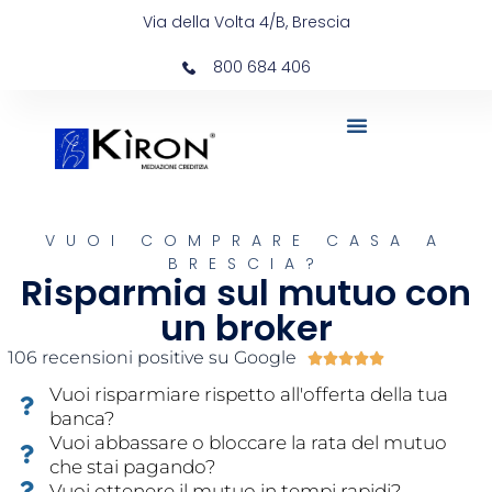
Vai
Via della Volta 4/B, Brescia
al
contenuto
800 684 406
VUOI COMPRARE CASA A
BRESCIA?
Risparmia sul mutuo con
un broker
106 recensioni positive su Google
Valutazione





5
Vuoi risparmiare rispetto all'offerta della tua
su
banca?
5
Vuoi abbassare o bloccare la rata del mutuo
che stai pagando?
Vuoi ottenere il mutuo in tempi rapidi?